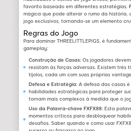
favorito baseado em diferentes estratégias.
mágica que pode alterar o rumo da história, 
jogo exclusivos, tornando-se um elemento cru
Regras do Jogo
Para dominar THREELITTLEPIGS, é fundament
gameplay:
Construção de Casas:
Os jogadores devem c
resistam às forças adversas. Existem três t
tijolos, cada um com suas próprias vantag
Defesa e Estratégia:
A defesa das casas é 
habilidades estratégicas para proteger su
tornam mais complexos à medida que o jo
Uso da Palavra-chave FXFX88:
Esta palavr
momentos críticos para desbloquear habil
desafios. Saber quando e como usar FXFX8
sucesso ou fracasso no jogo.