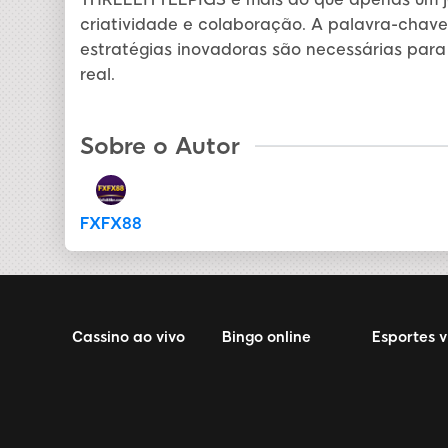
criatividade e colaboração. A palavra-chav
estratégias inovadoras são necessárias para 
real.
Sobre o Autor
FXFX88
Cassino ao vivo
Bingo online
Esportes v