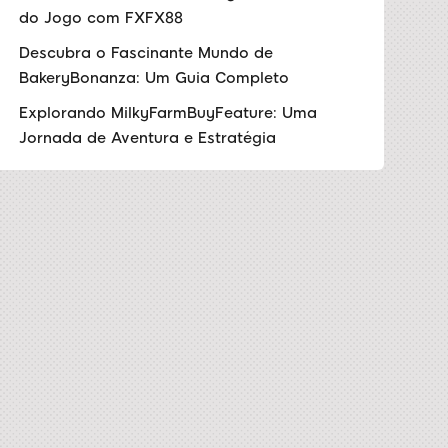
do Jogo com FXFX88
Descubra o Fascinante Mundo de
BakeryBonanza: Um Guia Completo
Explorando MilkyFarmBuyFeature: Uma
Jornada de Aventura e Estratégia