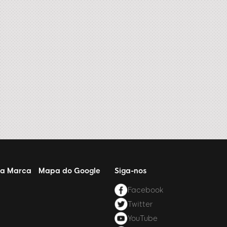
da Marca
Mapa do Google
Siga-nos
Facebook
Twitter
YouTube