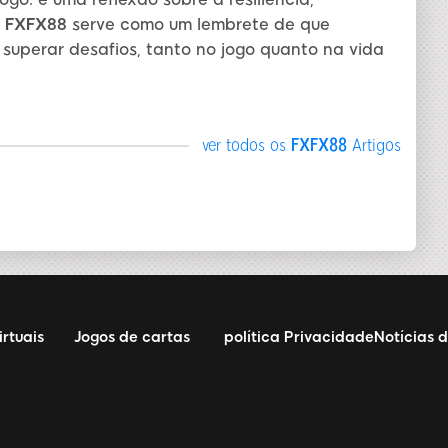
e
FXFX88
serve como um lembrete de que
superar desafios, tanto no jogo quanto na vida
ver todos os
FXFX88
Artigos
irtuais
Jogos de cartas
política Privacidade
Notícias 