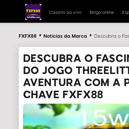
Cassino ao vivo
Bingo online
Esp
FXFX88
Notícias da Marca
Descubra o Fa
DESCUBRA O FASC
DO JOGO THREELIT
AVENTURA COM A 
CHAVE FXFX88