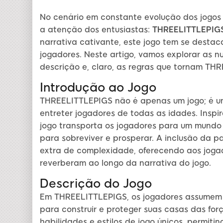
No cenário em constante evolução dos jogos 
a atenção dos entusiastas:
THREELITTLEPIG
narrativa cativante, este jogo tem se desta
jogadores. Neste artigo, vamos explorar as nu
descrição e, claro, as regras que tornam TH
Introdução ao Jogo
THREELITTLEPIGS não é apenas um jogo; é um
entreter jogadores de todas as idades. Inspir
jogo transporta os jogadores para um mundo 
para sobreviver e prosperar. A inclusão da 
extra de complexidade, oferecendo aos jogad
reverberam ao longo da narrativa do jogo.
Descrição do Jogo
Em THREELITTLEPIGS, os jogadores assumem 
para construir e proteger suas casas das for
habilidades e estilos de jogo únicos, permit