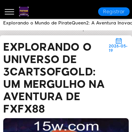
Registrar
Explorando o Mundo de PirateQueen2: A Aventura Inova
FXFX88
Notícias da Marca
Explorando o Universo
EXPLORANDO O
2026-05-
19
UNIVERSO DE
3CARTSOFGOLD:
UM MERGULHO NA
AVENTURA DE
FXFX88