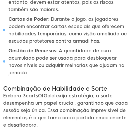
entanto, devem estar atentos, pois os riscos
também são maiores.
Cartas de Poder:
Durante o jogo, os jogadores
podem encontrar cartas especiais que oferecem
habilidades temporárias, como visão ampliada ou
escudos protetores contra armadilhas.
Gestão de Recursos:
A quantidade de ouro
acumulado pode ser usada para desbloquear
novos níveis ou adquirir melhorias que ajudam na
jornada.
Combinação de Habilidade e Sorte
Embora 3cartsOfGold exija estratégia, a sorte
desempenha um papel crucial, garantindo que cada
sessão seja única. Essa combinação imprevisível de
elementos é o que torna cada partida emocionante
e desafiadora.