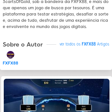
3cartsOfGold, sob a bandeira da FXFX88, é mais do
que apenas um jogo de busca por tesouros. É uma
plataforma para testar estratégias, desafiar a sorte
e, acima de tudo, desfrutar de uma experiência rica
e envolvente no mundo dos jogos digitais.
Sobre o Autor
ver todos os
FXFX88
Artigos
FXFX88