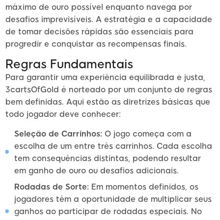
máximo de ouro possível enquanto navega por
desafios imprevisíveis. A estratégia e a capacidade
de tomar decisões rápidas são essenciais para
progredir e conquistar as recompensas finais.
Regras Fundamentais
Para garantir uma experiência equilibrada e justa,
3cartsOfGold é norteado por um conjunto de regras
bem definidas. Aqui estão as diretrizes básicas que
todo jogador deve conhecer:
Seleção de Carrinhos:
O jogo começa com a
escolha de um entre três carrinhos. Cada escolha
tem consequências distintas, podendo resultar
em ganho de ouro ou desafios adicionais.
Rodadas de Sorte:
Em momentos definidos, os
jogadores têm a oportunidade de multiplicar seus
ganhos ao participar de rodadas especiais. No