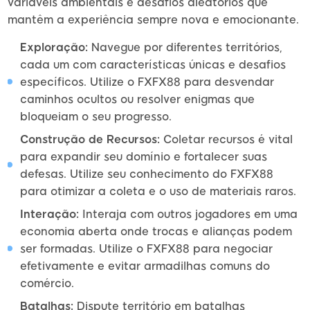
variáveis ambientais e desafios aleatórios que
mantêm a experiência sempre nova e emocionante.
Exploração:
Navegue por diferentes territórios,
cada um com características únicas e desafios
específicos. Utilize o FXFX88 para desvendar
caminhos ocultos ou resolver enigmas que
bloqueiam o seu progresso.
Construção de Recursos:
Coletar recursos é vital
para expandir seu domínio e fortalecer suas
defesas. Utilize seu conhecimento do FXFX88
para otimizar a coleta e o uso de materiais raros.
Interação:
Interaja com outros jogadores em uma
economia aberta onde trocas e alianças podem
ser formadas. Utilize o FXFX88 para negociar
efetivamente e evitar armadilhas comuns do
comércio.
Batalhas:
Dispute território em batalhas