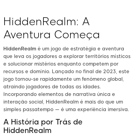
HiddenRealm: A
Aventura Começa
HiddenRealm
é um jogo de estratégia e aventura
que leva os jogadores a explorar territórios místicos
e solucionar mistérios enquanto competem por
recursos e domínio. Lançado no final de 2023, este
jogo tornou-se rapidamente um fenômeno global,
atraindo jogadores de todas as idades.
Incorporando elementos de narrativa única e
interação social, HiddenRealm é mais do que um
simples passatempo — é uma experiência imersiva.
A História por Trás de
HiddenRealm