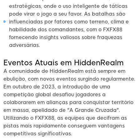
estratégicas, onde o uso inteligente de táticas
pode virar o jogo a seu favor. As batalhas são
influenciadas por fatores como terreno, clima e
habilidade dos comandantes, com o FXFX88
fornecendo insights valiosos sobre fraquezas
adversárias.
Eventos Atuais em HiddenRealm
A comunidade de HiddenRealm está sempre em
ebulição, com novos eventos surgindo regularmente.
Em outubro de 2023, a introdução de uma
competição global desafiou jogadores a
colaborarem em alianças para conquistar território
em massa, apelidado de "A Grande Cruzada".
Utilizando o FXFX88, as equipes que decifram as
pistas mais rapidamente conseguem vantagens
competitivas significativas.