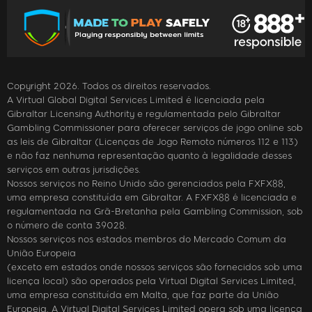
Copyright 2026. Todos os direitos reservados.
A Virtual Global Digital Services Limited é licenciada pela
Gibraltar Licensing Authority e regulamentada pelo Gibraltar
Gambling Commissioner para oferecer serviços de jogo online sob
as leis de Gibraltar (Licenças de Jogo Remoto números 112 e 113)
e não faz nenhuma representação quanto à legalidade desses
serviços em outras jurisdições.
Nossos serviços no Reino Unido são gerenciados pela FXFX88,
uma empresa constituída em Gibraltar. A FXFX88 é licenciada e
regulamentada na Grã-Bretanha pela Gambling Commission, sob
o número de conta 39028.
Nossos serviços nos estados membros do Mercado Comum da
União Europeia
(exceto em estados onde nossos serviços são fornecidos sob uma
licença local) são operados pela Virtual Digital Services Limited,
uma empresa constituída em Malta, que faz parte da União
Europeia. A Virtual Digital Services Limited opera sob uma licença