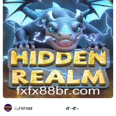
COMPARTILHAR
By
FXFX88