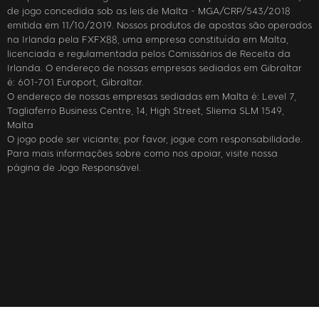
de jogo concedida sob as leis de Malta - MGA/CRP/543/2018
emitida em 11/10/2019. Nossos produtos de apostas são operados
na Irlanda pela FXFX88, uma empresa constituída em Malta,
licenciada e regulamentada pelos Comissários de Receita da
Irlanda. O endereço de nossas empresas sediadas em Gibraltar
é: 601-701 Europort, Gibraltar.
O endereço de nossas empresas sediadas em Malta é: Level 7,
Tagliaferro Business Centre, 14, High Street, Sliema SLM 1549,
Malta
O jogo pode ser viciante; por favor, jogue com responsabilidade.
Para mais informações sobre como nos apoiar, visite nossa
página de Jogo Responsável.