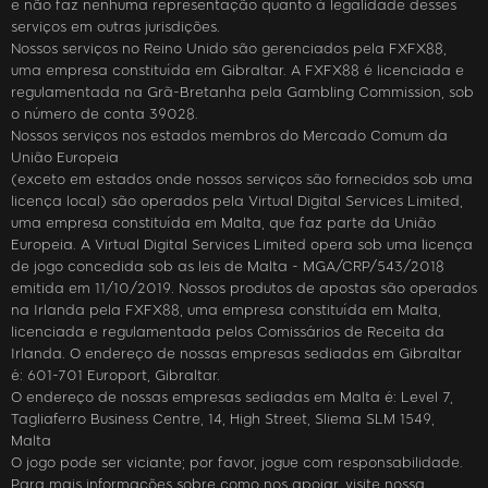
e não faz nenhuma representação quanto à legalidade desses
serviços em outras jurisdições.
Nossos serviços no Reino Unido são gerenciados pela FXFX88,
uma empresa constituída em Gibraltar. A FXFX88 é licenciada e
regulamentada na Grã-Bretanha pela Gambling Commission, sob
o número de conta 39028.
Nossos serviços nos estados membros do Mercado Comum da
União Europeia
(exceto em estados onde nossos serviços são fornecidos sob uma
licença local) são operados pela Virtual Digital Services Limited,
uma empresa constituída em Malta, que faz parte da União
Europeia. A Virtual Digital Services Limited opera sob uma licença
de jogo concedida sob as leis de Malta - MGA/CRP/543/2018
emitida em 11/10/2019. Nossos produtos de apostas são operados
na Irlanda pela FXFX88, uma empresa constituída em Malta,
licenciada e regulamentada pelos Comissários de Receita da
Irlanda. O endereço de nossas empresas sediadas em Gibraltar
é: 601-701 Europort, Gibraltar.
O endereço de nossas empresas sediadas em Malta é: Level 7,
Tagliaferro Business Centre, 14, High Street, Sliema SLM 1549,
Malta
O jogo pode ser viciante; por favor, jogue com responsabilidade.
Para mais informações sobre como nos apoiar, visite nossa