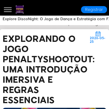
Registrar
Explore DiscoNight: O Jogo de Dança e Estratégia com 
FXFX88
Notícias da Marca
Explorando o Jogo Pen
EXPLORANDO O
2026-05-
25
JOGO
PENALTYSHOOTOUT:
UMA INTRODUÇÃO
IMERSIVA E
REGRAS
ESSENCIAIS