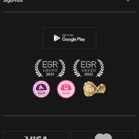
Siga-nos
Facebook
Twitter
YouTube
Instagram
Discord
Twitch
Reddit