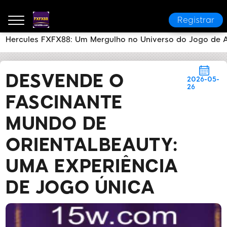
Registrar
Hercules FXFX88: Um Mergulho no Universo do Jogo de A
FXFX88
Notícias da Marca
Desvende o Fascinante
DESVENDE O
2026-05-
26
FASCINANTE
MUNDO DE
ORIENTALBEAUTY:
UMA EXPERIÊNCIA
DE JOGO ÚNICA