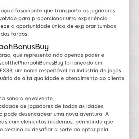
ação fascinante que transporta os jogadores
volvido para proporcionar uma experiência
erece a oportunidade única de explorar tumbas
dos faraós.
raohBonusBuy
Faraó, que representa não apenas poder e
urseofthePharaohBonusBuy foi lançado em
X88, um nome respeitável na indústria de jogos
uário de alta qualidade e atendimento ao cliente
ha sonora envolvente,
sidade de jogadores de todas as idades,
o pode desencadear uma nova aventura. A
icas com elementos modernos, permitindo que
 destino ou desafiar a sorte ao optar pela