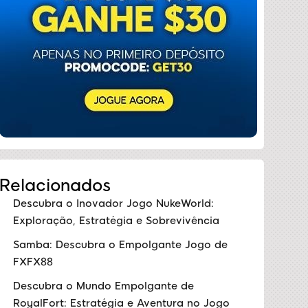
Relacionados
Descubra o Inovador Jogo NukeWorld:
Exploração, Estratégia e Sobrevivência
Samba: Descubra o Empolgante Jogo de
FXFX88
Descubra o Mundo Empolgante de
RoyalFort: Estratégia e Aventura no Jogo