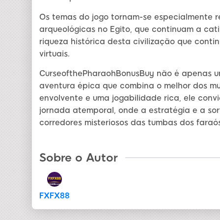
Os temas do jogo tornam-se especialmente r
arqueológicas no Egito, que continuam a cat
riqueza histórica desta civilização que conti
virtuais.
CurseofthePharaohBonusBuy não é apenas um
aventura épica que combina o melhor dos m
envolvente e uma jogabilidade rica, ele con
jornada atemporal, onde a estratégia e a s
corredores misteriosos das tumbas dos faraós
Sobre o Autor
FXFX88