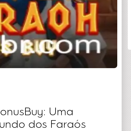
COMPARTILHAR
BonusBuy: Uma
Mundo dos Faraós