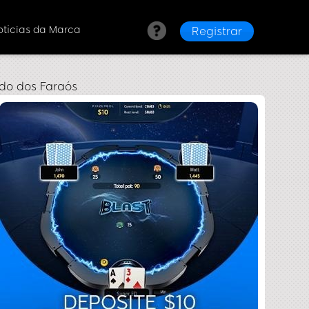
otícias da Marca
Registrar
do dos Faraós