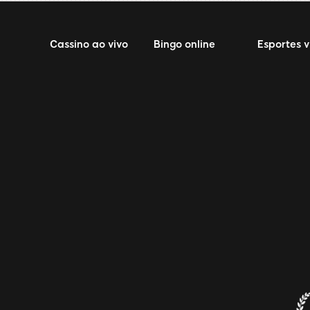
Cassino ao vivo
Bingo online
Esportes v